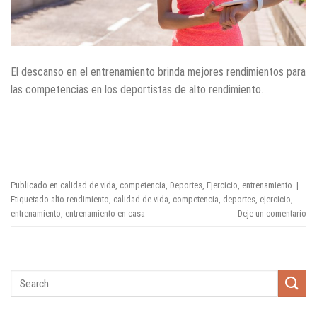
El descanso en el entrenamiento brinda mejores rendimientos para
las competencias en los deportistas de alto rendimiento.
CONTINUAR LEYENDO
→
Publicado en
calidad de vida
,
competencia
,
Deportes
,
Ejercicio
,
entrenamiento
|
Etiquetado
alto rendimiento
,
calidad de vida
,
competencia
,
deportes
,
ejercicio
,
entrenamiento
,
entrenamiento en casa
Deje un comentario