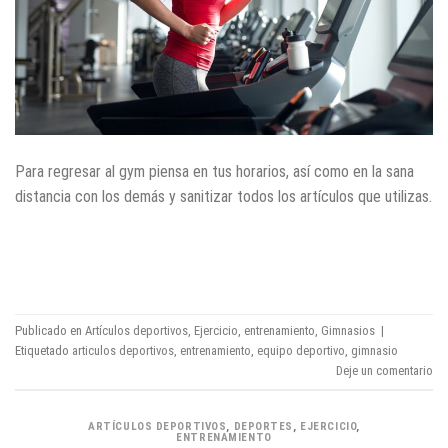
Para regresar al gym piensa en tus horarios, así como en la sana
distancia con los demás y sanitizar todos los artículos que utilizas.
CONTINUAR LEYENDO
→
Publicado en
Artículos deportivos
,
Ejercicio
,
entrenamiento
,
Gimnasios
|
Etiquetado
articulos deportivos
,
entrenamiento
,
equipo deportivo
,
gimnasio
Deje un comentario
ARTÍCULOS DEPORTIVOS
,
DEPORTES
,
EJERCICIO
,
ENTRENAMIENTO