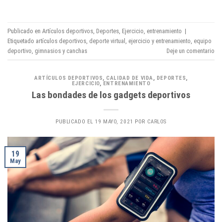
Publicado en
Artículos deportivos
,
Deportes
,
Ejercicio
,
entrenamiento
|
Etiquetado
artículos deportivos
,
deporte virtual
,
ejercicio y entrenamiento
,
equipo
deportivo
,
gimnasios y canchas
Deje un comentario
ARTÍCULOS DEPORTIVOS
,
CALIDAD DE VIDA
,
DEPORTES
,
EJERCICIO
,
ENTRENAMIENTO
Las bondades de los gadgets deportivos
PUBLICADO EL
19 MAYO, 2021
POR
CARLOS
19
May