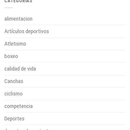
CATEGORÍAS
alimentacion
Artículos deportivos
Atletismo
boxeo
calidad de vida
Canchas
ciclismo
competencia
Deportes