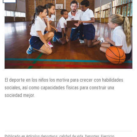
El deporte en los niños los motiva para crecer con habilidades
sociales, así como capacidades físicas para construir una
sociedad mejor.
CONTINUAR LEYENDO
→
Publicado en
Artículos deportivos
,
calidad de vida
,
Deportes
,
Ejercicio
,