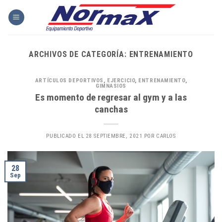
Skip
to
content
ARCHIVOS DE CATEGORÍA:
ENTRENAMIENTO
ARTÍCULOS DEPORTIVOS
,
EJERCICIO
,
ENTRENAMIENTO
,
GIMNASIOS
Es momento de regresar al gym y a las
canchas
PUBLICADO EL
28 SEPTIEMBRE, 2021
POR
CARLOS
28
Sep