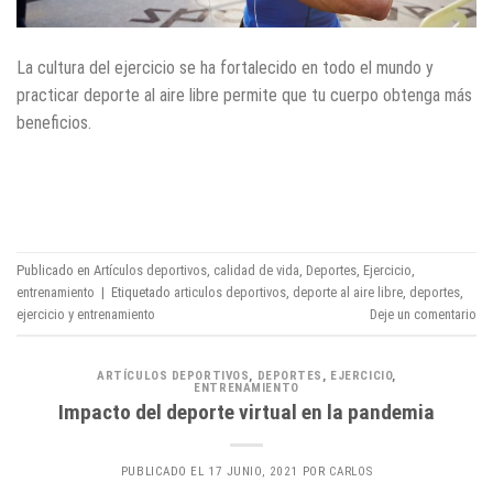
La cultura del ejercicio se ha fortalecido en todo el mundo y
practicar deporte al aire libre permite que tu cuerpo obtenga más
beneficios.
CONTINUAR LEYENDO
→
Publicado en
Artículos deportivos
,
calidad de vida
,
Deportes
,
Ejercicio
,
entrenamiento
|
Etiquetado
articulos deportivos
,
deporte al aire libre
,
deportes
,
ejercicio y entrenamiento
Deje un comentario
ARTÍCULOS DEPORTIVOS
,
DEPORTES
,
EJERCICIO
,
ENTRENAMIENTO
Impacto del deporte virtual en la pandemia
PUBLICADO EL
17 JUNIO, 2021
POR
CARLOS