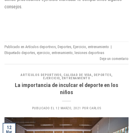
consejos.
CONTINUAR LEYENDO
→
Publicado en
Artículos deportivos
,
Deportes
,
Ejercicio
,
entrenamiento
|
Etiquetado
deportes
,
ejercicio
,
entrenamiento
,
lesiones deportivas
Deje un comentario
ARTÍCULOS DEPORTIVOS
,
CALIDAD DE VIDA
,
DEPORTES
,
EJERCICIO
,
ENTRENAMIENTO
La importancia de inculcar el deporte en los
niños
PUBLICADO EL
12 MARZO, 2021
POR
CARLOS
12
Mar