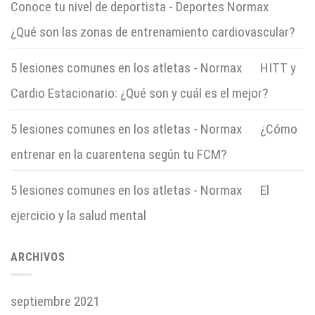
Conoce tu nivel de deportista - Deportes Normax
en
¿Qué son las zonas de entrenamiento cardiovascular?
5 lesiones comunes en los atletas - Normax
en
HITT y
Cardio Estacionario: ¿Qué son y cuál es el mejor?
5 lesiones comunes en los atletas - Normax
en
¿Cómo
entrenar en la cuarentena según tu FCM?
5 lesiones comunes en los atletas - Normax
en
El
ejercicio y la salud mental
ARCHIVOS
septiembre 2021