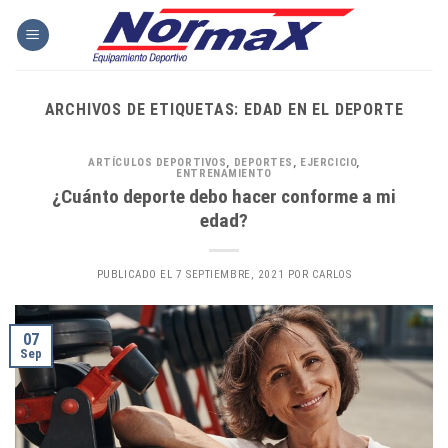
Skip
to
content
ARCHIVOS DE ETIQUETAS:
EDAD EN EL DEPORTE
ARTÍCULOS DEPORTIVOS
,
DEPORTES
,
EJERCICIO
,
ENTRENAMIENTO
¿Cuánto deporte debo hacer conforme a mi
edad?
PUBLICADO EL
7 SEPTIEMBRE, 2021
POR
CARLOS
07
Sep