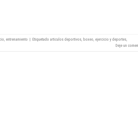
CONTINUAR LEYENDO
→
cio
,
entrenamiento
|
Etiquetado
articulos deportivos
,
boxeo
,
ejercicio y deportes
,
Deje un comen