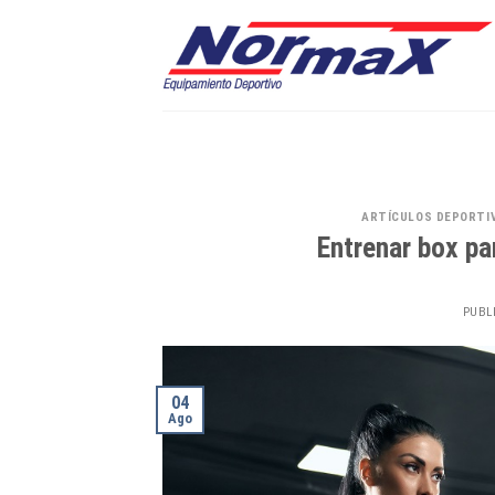
Skip
to
content
ARTÍCULOS DEPORTI
Entrenar box par
PUBL
04
Ago