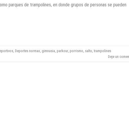
como parques de trampolines, en donde grupos de personas se pueden
CONTINUAR LEYENDO
→
deportivos
,
Deportes normax
,
gimnasia
,
parkour
,
porrismo
,
salto
,
trampolines
Deje un comen