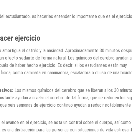
 del estudiantado, es hacerles entender lo importante que es el ejercici
acer ejercicio
ico amortigua el estrés y la ansiedad. Aproximadamente 30 minutos desp
ay un efecto sedante de forma natural. Los químicos del cerebro ayudan a
pués de haber hecho ejercicio. Es decir: si los estudiantes están muy
 física, como caminata en caminadora, escaladora o el uso de una bicicl
esivos:
Los mismos químicos del cerebro que se liberan a los 30 minut
onstante ayudan a nivelar el cerebro de tal forma, que se reducen los si
 que seis semanas de ejercicio continuo ayudan a reducir notablemente 
 el avance en el ejercicio, se nota un control sobre el cuerpo, así como
es una distracción para las personas con situaciones de vida estresan