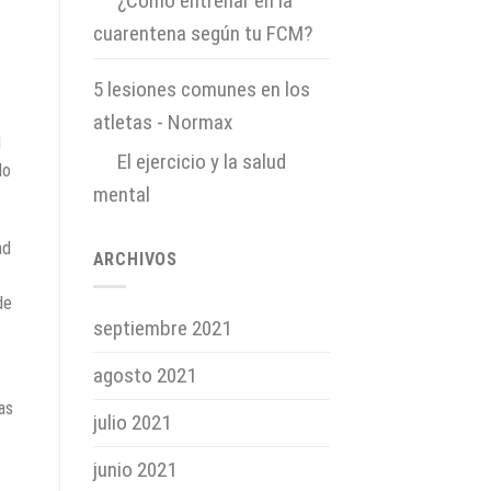
en
¿Cómo entrenar en la
cuarentena según tu FCM?
5 lesiones comunes en los
atletas - Normax
l
en
El ejercicio y la salud
lo
mental
ad
ARCHIVOS
de
septiembre 2021
agosto 2021
as
julio 2021
junio 2021