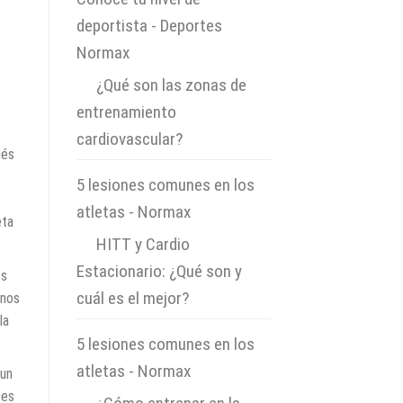
deportista - Deportes
o
Normax
en
¿Qué son las zonas de
entrenamiento
cardiovascular?
ués
5 lesiones comunes en los
atletas - Normax
eta
en
HITT y Cardio
Estacionario: ¿Qué son y
os
cuál es el mejor?
gnos
la
5 lesiones comunes en los
atletas - Normax
 un
tes